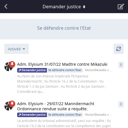
Demander justice
Se défendre contre l'Etat
Activité
Adm. Elysium 31/07/22 Madtre contre Mikazuki
0
VictorDenuits
a démarré cette discussion
Demander justice
Se défendre contre l'Etat
Au Nom de son Altesse Impériale l’Empereur
Manndermacht ; Vu l’Article 16.2 de la Constitution ; Vu
l’Article 1.3 du Jus Gentum ; Vu l’Article 2 du Jus Gentum ;
Considérant qu...
Adm. Elysium - 29/07/22 Manndermacht
0
Ordonnance rendue suite a requête.
VictorDenuits
a démarré cette discussion
Demander justice
Se défendre contre l'Etat
Le président du tribunal administratif, saisi sur requête ; Vu
l'article 19.2 de la constitution sur la compétence des juges