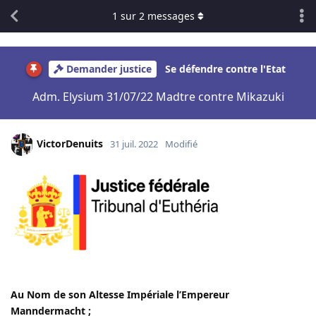
1
sur
2
messages
Demander justice
Se défendre contre l'Etat
Adm. Elysium 31/07/22 Madtre contre Mikazuki
VictorDenuits
31 juil. 2022
Modifié
Au Nom de son Altesse Impériale l’Empereur
Manndermacht ;