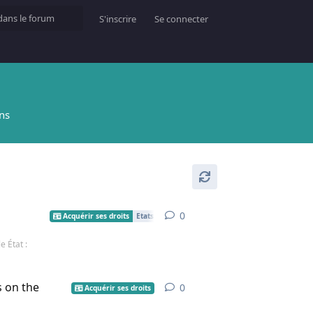
S'inscrire
Se connecter
ens
0
Acquérir ses droits
Etats Civils
 État :
s on the
0
Acquérir ses droits