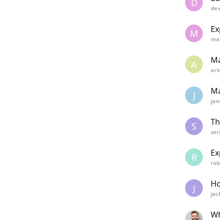
D
dev
Ex
M
mar
Ma
A
ari
Ma
J
jam
Th
S
ser
Ex
R
rob
Ho
J
jac
Wh