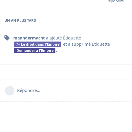
Répondre
UN AN
PLUS TARD
manndermacht
a ajouté
Étiquette
et a supprimé
Étiquette
Le droit dans l'Empire
.
Demander à l'Empire
Répondre…