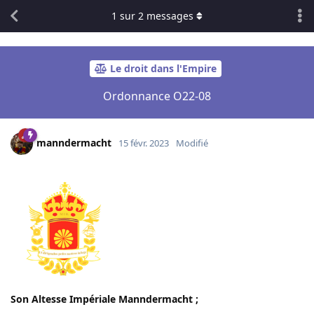
1
sur
2
messages
Le droit dans l'Empire
Ordonnance O22-08
manndermacht
15 févr. 2023
Modifié
Son Altesse Impériale Manndermacht ;