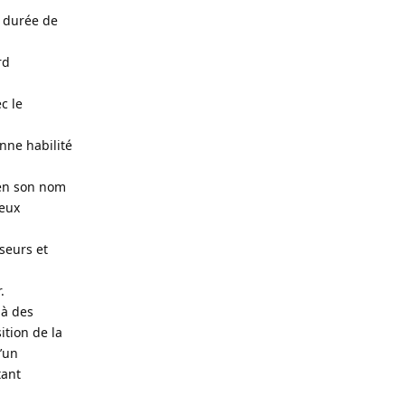
e durée de
rd
c le
nne habilité
 en son nom
deux
sseurs et
.
 à des
ition de la
d’un
tant