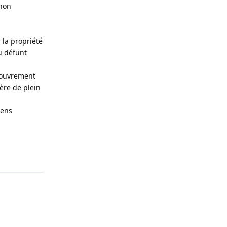
 non
 la propriété
u défunt
ecouvrement
ère de plein
iens
Répondre