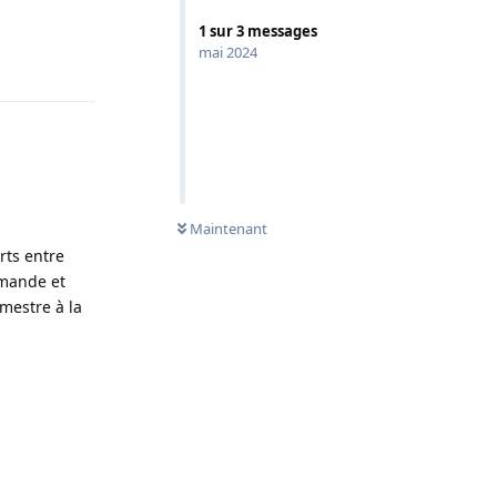
1
sur
3
messages
mai 2024
Répondre
0
NON LUS
Maintenant
rts entre
emande et
mestre à la