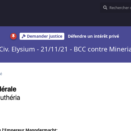
Demander justice
Défendre un intérêt privé
Civ. Elysium - 21/11/21 - BCC contre Mineri
ié
le l'Empereur Manndermacht;