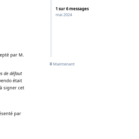
1
sur
6
messages
mai 2024
epté par M.
0
NON LUS
Maintenant
as de défaut
wendo était
 signer cet
ésenté par