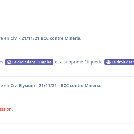
re en
Civ. - 21/11/21 BCC contre Mineria
.
tes
et a supprimé
Étiquette
Le droit dans l'Empire
Le droit des 
re en
Civ. Elysium - 21/11/21 - BCC contre Mineria
.
ussion.