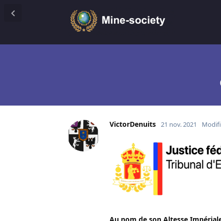
VictorDenuits
21 nov. 2021
Modif
Au nom de son Altesse Impéria