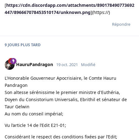
[
https://cdn.discordapp.com/attachments/890178490773692
447/896667078453510174/unknown.png
](https://)
Répondre
9 JOURS
PLUS TARD
HauruPandragon
19 oct. 2021
Modifié
L'Honorable Gouverneur Apocrisiaire, le Comte Hauru
Pandragon
Son altesse sérénissime le premier ministre d'Euthéria,
Doyen du Consistorium Universalis, Ebrithil et sénateur de
Taur Gelwin
Au nom du conseil impérial;
Vu l’article 14 de l’Edit E21-01;
Considérant le respect des conditions fixées par l’Edit;