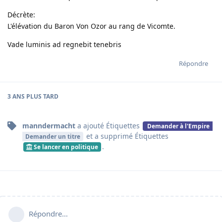
Décrète:
L'élévation du Baron Von Ozor au rang de Vicomte.
Vade luminis ad regnebit tenebris
Répondre
3 ANS
PLUS TARD
manndermacht
a ajouté
Étiquettes
Demander à l'Empire
et a supprimé
Étiquettes
Demander un titre
.
Se lancer en politique
Répondre…