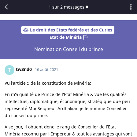
1
sur
2
messages
Le droit des Etats fédérés et des Curies
Etat de Minéria 🏳️
Nomination Conseil du prince
tw3nd0
T
16 août 2021
Vu l'article 5 de la constitution de Minéria;
En m'a qualité de Prince de l'Etat Minéria & vue les qualités
intellectuel, diplomatique, économique, stratégique que peu
représenté MonSeigneur Ardhakian je le nomme Conseiller
du conseil du prince.
A se jour, il obtient donc le rang de Conseiller de l'Etat
Minéria reconnu par l'Empereur & tout les avantages qui vont