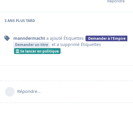
Répondre
3 ANS
PLUS TARD
manndermacht
a ajouté
Étiquettes
Demander à l'Empire
et a supprimé
Étiquettes
Demander un titre
.
Se lancer en politique
Répondre…