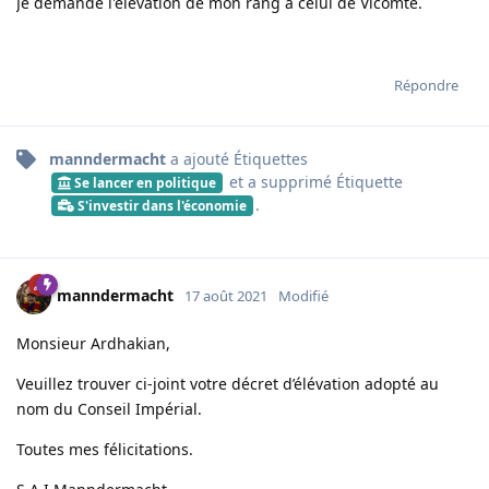
Je demande l'élévation de mon rang à celui de Vicomte.
Répondre
manndermacht
a ajouté
Étiquettes
et a supprimé
Étiquette
Se lancer en politique
.
S'investir dans l'économie
manndermacht
17 août 2021
Modifié
Monsieur Ardhakian,
Veuillez trouver ci-joint votre décret d’élévation adopté au
nom du Conseil Impérial.
Toutes mes félicitations.